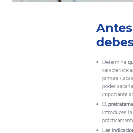
Antes
debes
Determina
qu
característic
pintura (lac
poder sacarl
importante a
El pretratami
introduces la
prácticamente
Las indicaci