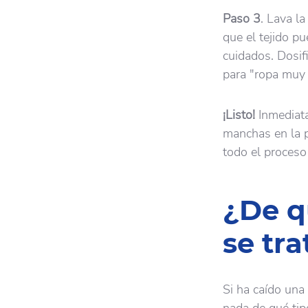
Paso 3
. Lava l
que el tejido p
cuidados. Dosif
para "ropa muy 
¡Listo!
Inmediata
manchas en la p
todo el proceso
¿De q
se tra
Si ha caído una
nada de qué tip