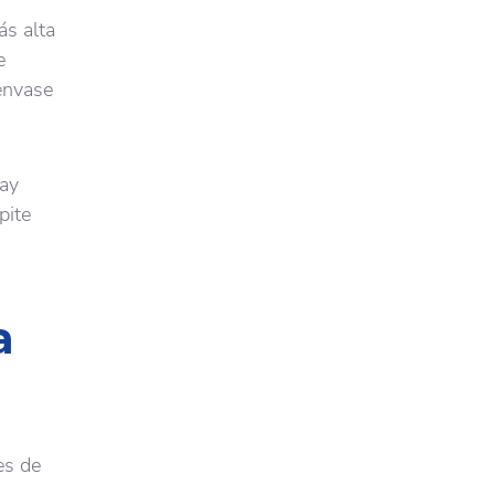
ás alta
e
envase
hay
pite
a
es de