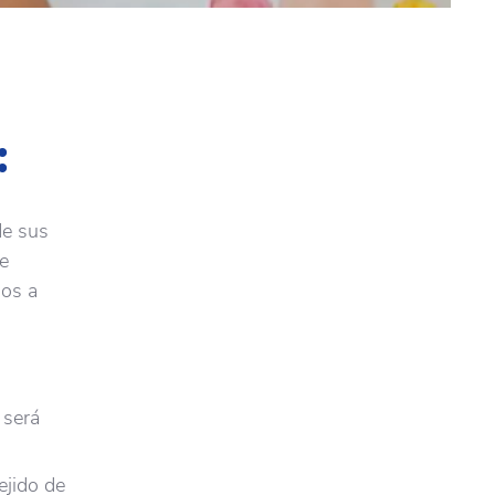
:
de sus
de
mos a
 será
tejido de