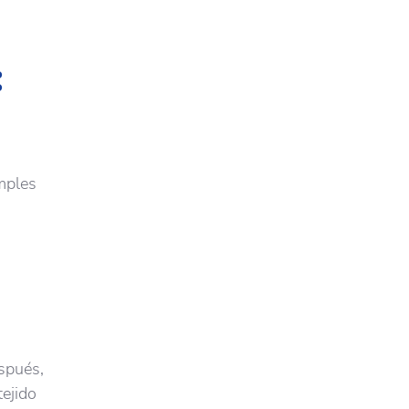
:
mples
spués,
ejido