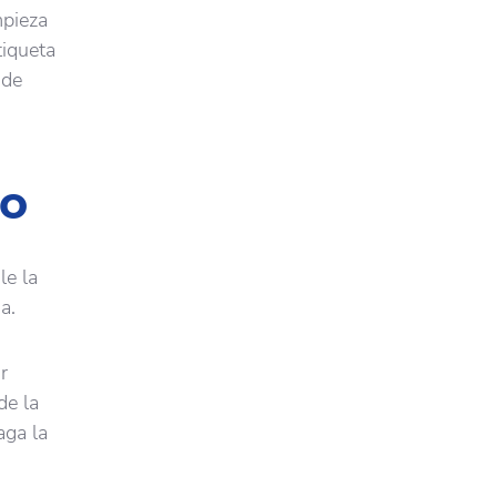
mpieza
tiqueta
 de
so
le la
a.
r
de la
aga la