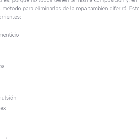
l método para eliminarlas de la ropa también diferirá. Est
rrientes:
menticio
pa
mulsión
tex