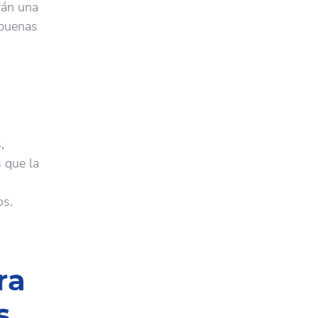
án una
 buenas
,
s que la
os.
ra
s