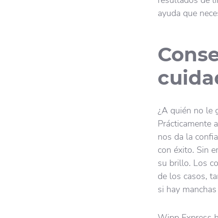
resultados de l
ayuda que neces
Conse
cuida
¿A quién no le g
Prácticamente a
nos da la confia
con éxito. Sin 
su brillo. Los c
de los casos, t
si hay manchas
Wipp Express h