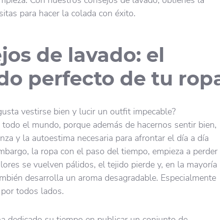
impieza. Con nuestros consejos de lavado, obtienes la
itas para hacer la colada con éxito.
jos de lavado: el
do perfecto de tu rop
usta vestirse bien y lucir un outfit impecable?
 todo el mundo, porque además de hacernos sentir bien,
nza y la autoestima necesaria para afrontar el día a día
embargo, la ropa con el paso del tiempo, empieza a perder
olores se vuelven pálidos, el tejido pierde y, en la mayoría
ambién desarrolla un aroma desagradable. Especialmente
 por todos lados.
a dedicado su tiempo en publicar un conjunto de