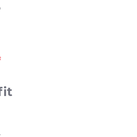
o
e
it
y