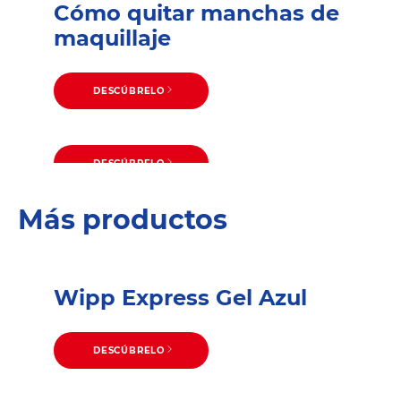
Cómo quitar manchas de
maquillaje
DESCÚBRELO
DESCÚBRELO
Cómo quitar las manchas de
DESCÚBRELO
Cómo quitar manchas de
sudor de las camisas
Más productos
café
Wipp Express Gel Azul
DESCÚBRELO