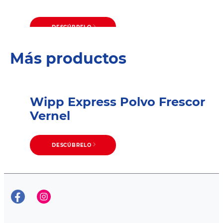
DESCÚBRELO
Cómo quitar las manchas de
DESCÚBRELO
Cómo quitar manchas de
sudor de las camisas
Más productos
café
Wipp Express Polvo Frescor
Vernel
DESCÚBRELO