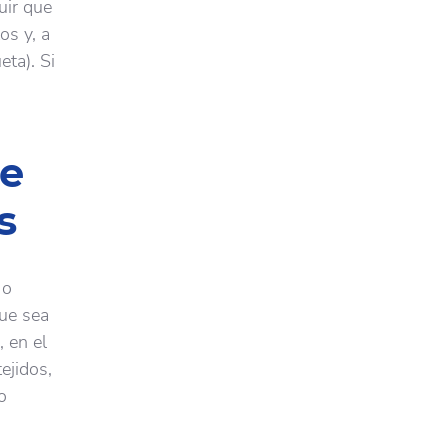
uir que
os y, a
eta). Si
de
s
 o
ue sea
 en el
ejidos,
o