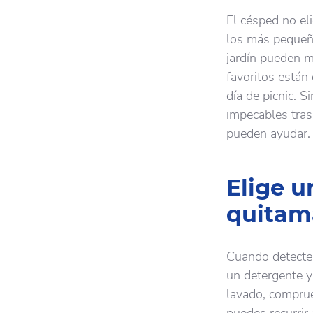
El césped no el
los más pequeño
jardín pueden m
favoritos están
día de picnic. 
impecables tras
pueden ayudar.
Elige u
quitam
Cuando detectes
un detergente y
lavado, comprue