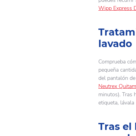
puedes recurrir
Wipp Express D
Tratami
lavado
Comprueba cómo 
pequeña cantidad
del pantalón de
Neutrex Quita
minutos). Tras 
etiqueta, lával
Tras el