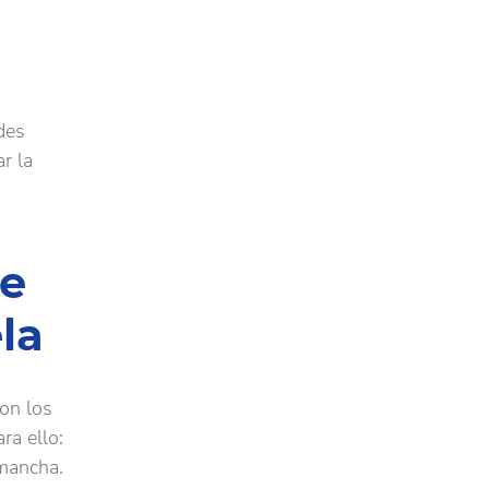
des
r la
de
la
Con los
ra ello:
 mancha.