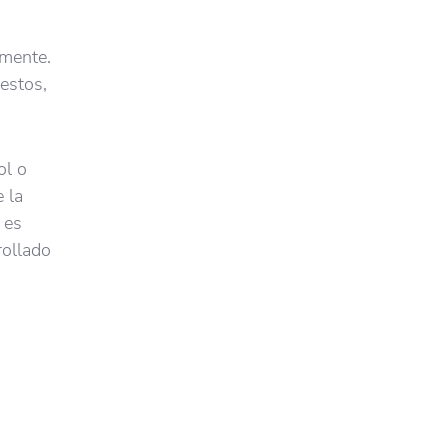
amente.
restos,
ol o
 la
 es
rollado