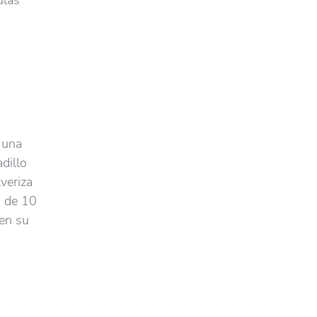
ulas
 una
dillo
veriza
s de 10
 en su