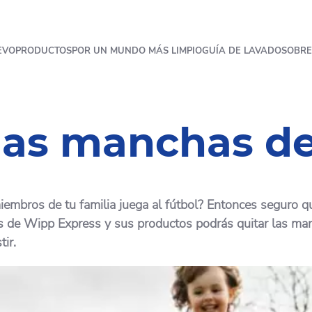
EVO
PRODUCTOS
POR UN MUNDO MÁS LIMPIO
GUÍA DE LAVADO
SOBRE
las manchas d
os miembros de tu familia juega al fútbol? Entonces segur
jos de Wipp Express y sus productos podrás quitar las m
ir.