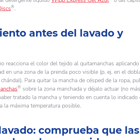
 al detergente líquido
Wipp Express Gel Azul
o las cáps
®
iscs
.
ento antes del lavado y
reacciona el color del tejido al quitamanchas aplicando
 en una zona de la prenda poco visible (p. ej. en el dobla
 chándal). Para quitar la mancha de césped de la ropa, pul
®
manchas
sobre la zona manchada y déjalo actuar (no má
haber tratado la mancha y teniendo en cuenta lo indicado
a a la máxima temperatura posible.
 lavado: comprueba que las