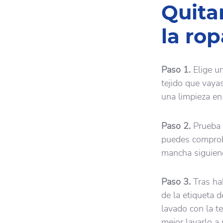
Quita
la rop
Paso 1.
Elige u
tejido que vayas
una limpieza en
Paso 2.
Prueba e
puedes comprobar
mancha siguiend
Paso 3.
Tras ha
de la etiqueta d
lavado con la te
mejor lavarlo a