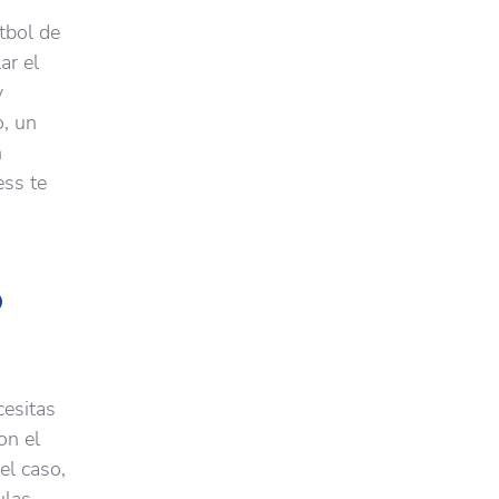
tbol de
ar el
y
o, un
n
ess te
o
cesitas
on el
el caso,