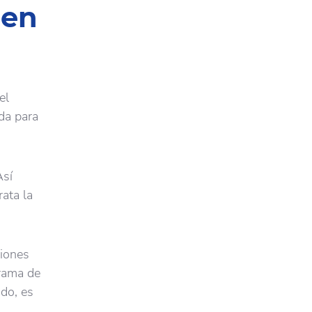
 en
el
da para
Así
rata la
ciones
grama de
ado, es