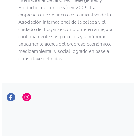
Internacional de Jabones, Detergentes y
Productos de Limpieza) en 2005. Las
empresas que se unen a esta iniciativa de la
Asociación Internacional de la colada y el
cuidado del hogar se comprometen a mejorar
continuamente sus procesos y a informar
anualmente acerca del progreso económico,
medioambiental y social logrado en base a
cifras clave definidas.
Microplásticos
Responsabilidad de Henkel
Wipp Express trabaja sin descanso para que
Como líderes en sostenibilidad, tratamos de
ninguno de sus productos libere
idear nuevas soluciones para un desarrollo
microplásticos en el medio ambiente.
sostenible en el cual la responsabilidad siga
Descubre los importantes logros
determinando nuestros negocios. Esta
conseguidos hasta la fecha y nuestros
ambición abarca todas las actividades de
compromisos futuros.