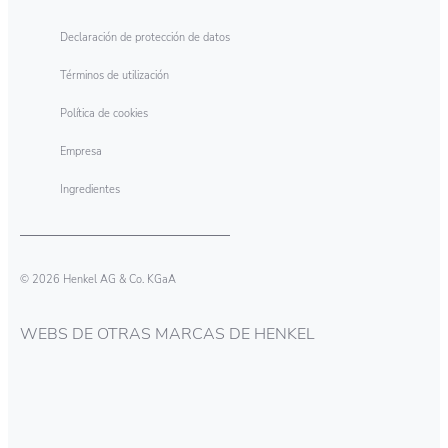
nuestra empresa, a lo largo de toda la cadena
Declaración de protección de datos
de valor.
Términos de utilización
Política de cookies
Empresa
Ingredientes
© 2026 Henkel AG & Co. KGaA
WEBS DE OTRAS MARCAS DE HENKEL