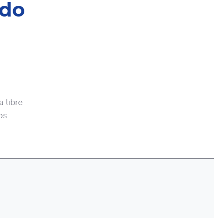
ado
 libre
os