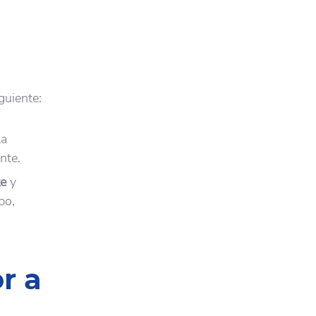
guiente:
la
ente.
te
y
po,
r a