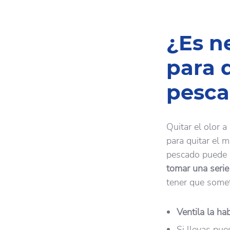
¿Es ne
para q
pesc
Quitar el olor 
para quitar el 
pescado puede i
tomar una seri
tener que somet
Ventila la ha
Si llevas pue