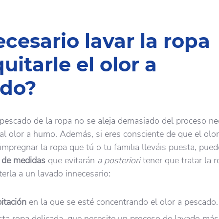
cesario lavar la ropa
uitarle el olor a
ado?
a pescado de la ropa no se aleja demasiado del proceso ne
mal olor a humo. Además, si eres consciente de que el olor
mpregnar la ropa que tú o tu familia lleváis puesta, pue
e de medidas
que evitarán
a posteriori
tener que tratar la 
erla a un lavado innecesario:
bitación
en la que se esté concentrando el olor a pescado.
sta ropa delicada, que necesite un proceso de lavado más