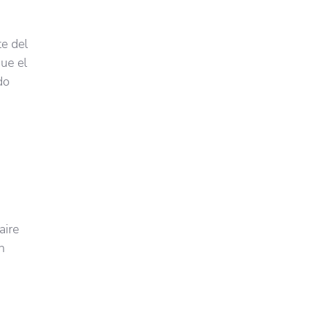
te del
ue el
do
aire
n